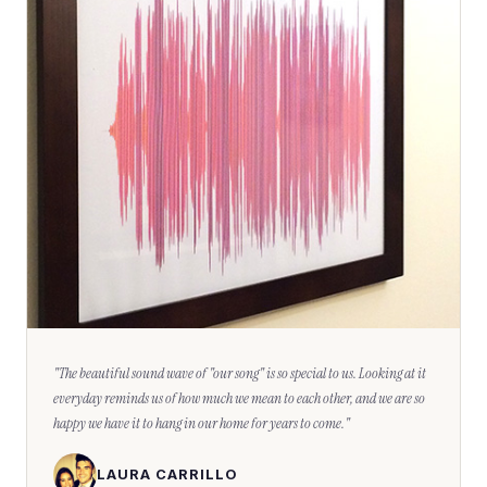
"
The beautiful sound wave of "our song" is so special to us. Looking at it
everyday reminds us of how much we mean to each other, and we are so
happy we have it to hang in our home for years to come.
"
LAURA CARRILLO