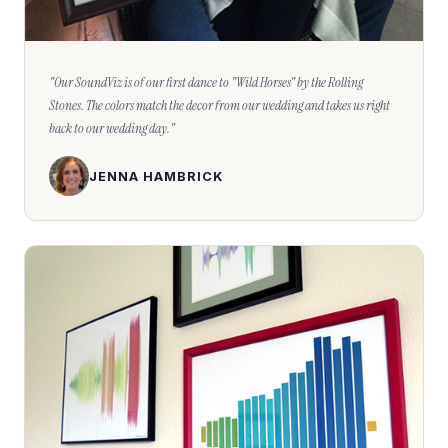
"
Our SoundViz is of our first dance to "Wild Horses" by the Rolling
Stones. The colors match the decor from our wedding and takes us right
back to our wedding day.
"
JENNA HAMBRICK