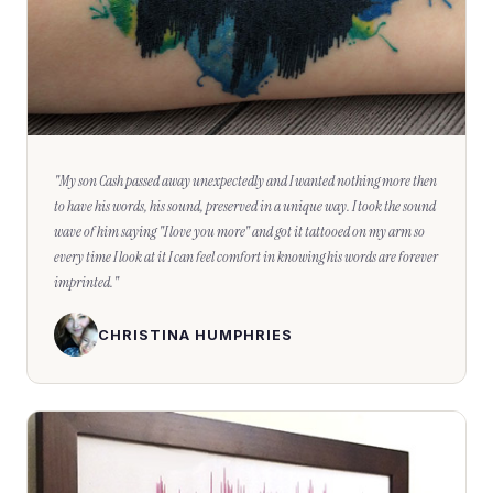
"
My son Cash passed away unexpectedly and I wanted nothing more then
to have his words, his sound, preserved in a unique way. I took the sound
wave of him saying "I love you more" and got it tattooed on my arm so
every time I look at it I can feel comfort in knowing his words are forever
imprinted.
"
CHRISTINA HUMPHRIES