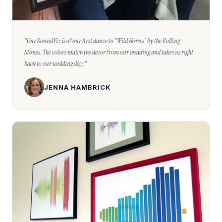
"
Our SoundViz is of our first dance to "Wild Horses" by the Rolling
Stones. The colors match the decor from our wedding and takes us right
back to our wedding day.
"
JENNA HAMBRICK