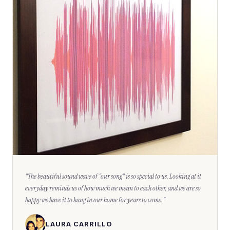
"
The beautiful sound wave of "our song" is so special to us. Looking at it
everyday reminds us of how much we mean to each other, and we are so
happy we have it to hang in our home for years to come.
"
LAURA CARRILLO