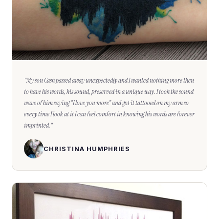
"
My son Cash passed away unexpectedly and I wanted nothing more then
to have his words, his sound, preserved in a unique way. I took the sound
wave of him saying "I love you more" and got it tattooed on my arm so
every time I look at it I can feel comfort in knowing his words are forever
imprinted.
"
CHRISTINA HUMPHRIES